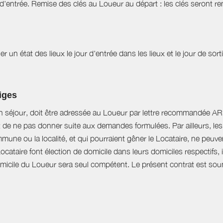
d'entrée. Remise des clés au Loueur au départ : les clés seront r
r un état des lieux le jour d'entrée dans les lieux et le jour de sor
tiges
n séjour, doit être adressée au Loueur par lettre recommandée AR d
t de ne pas donner suite aux demandes formulées. Par ailleurs, les 
mune ou la localité, et qui pourraient gêner le Locataire, ne peu
Locataire font élection de domicile dans leurs domiciles respectifs
domicile du Loueur sera seul compétent. Le présent contrat est soumi