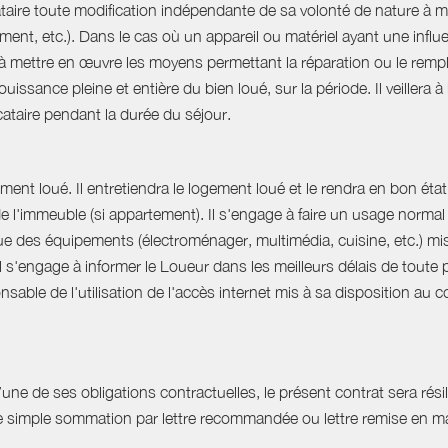
ataire toute modification indépendante de sa volonté de nature à mo
ent, etc.). Dans le cas où un appareil ou matériel ayant une influe
e à mettre en œuvre les moyens permettant la réparation ou le rempl
uissance pleine et entière du bien loué, sur la période. Il veillera à
ocataire pendant la durée du séjour.
ent loué. Il entretiendra le logement loué et le rendra en bon état 
 de l'immeuble (si appartement). Il s'engage à faire un usage norm
que des équipements (électroménager, multimédia, cuisine, etc.) mis à 
Il s'engage à informer le Loueur dans les meilleurs délais de tout
able de l'utilisation de l'accès internet mis à sa disposition au co
e de ses obligations contractuelles, le présent contrat sera résilié
ne simple sommation par lettre recommandée ou lettre remise en ma